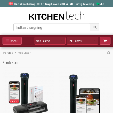
Dansk webshop
Fri fragt over 500 kr
Hurtig levering
4,8
Forside
/
Produkter
Produkter