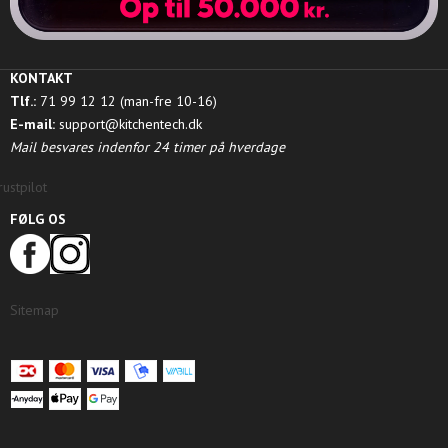
KONTAKT
Tlf.:
71 99 12 12 (man-fre 10-16)
E-mail:
support@kitchentech.dk
Mail besvares indenfor 24 timer på hverdage
rustpilot
FØLG OS
Sitemap