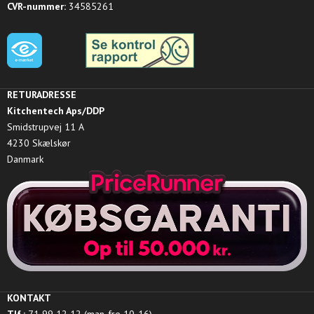
CVR-nummer:
34585261
RETURADRESSE
Kitchentech Aps/DDP
Smidstrupvej 11 A
4230 Skælskør
Danmark
KONTAKT
Tlf.:
71 99 12 12 (man-fre 10-16)