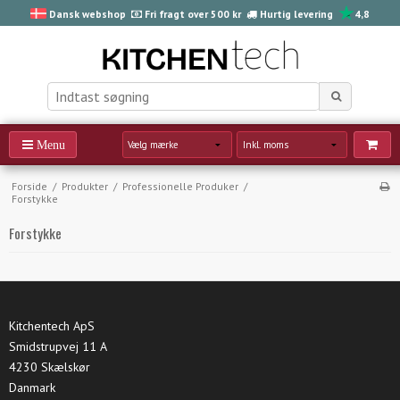
Dansk webshop
Fri fragt over 500 kr
Hurtig levering
4,8
Forside
/
Produkter
/
Professionelle Produker
/
Forstykke
Forstykke
Kitchentech ApS
Smidstrupvej 11 A
4230 Skælskør
Danmark