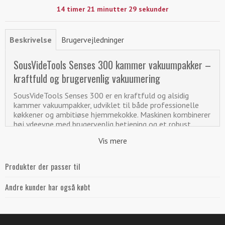
14 timer 21 minutter 29 sekunder
Beskrivelse
Brugervejledninger
SousVideTools Senses 300 kammer vakuumpakker –
kraftfuld og brugervenlig vakuumering
SousVideTools Senses 300 er en kraftfuld og alsidig
kammer vakuumpakker, udviklet til både professionelle
køkkener og ambitiøse hjemmekokke. Maskinen kombinerer
høj ydeevne med brugervenlig betjening og et robust
design, hvilket gør den ideel til vakuumpakning af alt fra
Vis mere
kød og grøntsager til supper, saucer og marinerede
produkter.
Produkter der passer til
Kraftig vakuumpumpe og professionel forsegling
Andre kunder har også købt
Maskinen er udstyret med en effektiv tør vakuumpumpe
med en kapacitet på 70 liter/minut og opnår et vakuum på
op til 1 mbar (≈ -999 mbar). Det sikrer maksimal
luftudsugning og optimal holdbarhed. Dobbeltsvejsning (2