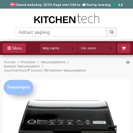
Dansk webshop
Fri fragt over 500 kr
Hurtig levering
4,8
Forside
/
Produkter
/
Vakuumpakkere
/
Kammer Vakuumpakker
/
SousVideTools® Senses 300 Kammer Vakuumpakker
Sommerpris