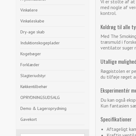
Vi er stolte af a
med nogle af verd
Vinkølere
kontrol.
Vinkøleskabe
Koldrøg til alle t
Dry-age skab
Med The Smoking G
træsmuld i forske
Induktionskogeplader
ventilator suger 
Kogebøger
Utallige mulighe
Forklæder
Røgpistolen er per
Slagteriudstyr
du tilføje røget 
Køkkentilbehør
Eksperimentér m
OPRYDNINGSUDSALG
Du kan også eksp
Kun fantasien sæ
Demo & Lageroprydning
Specifikationer
Gavekort
Aftageligt kam
Kraftig ventil