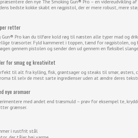
t præsentere den nye The Smoking Gun® Pro – en videreudvikling af
ens bedste kokke skabt en røgpistol, der er mere robust, mere stø
yper retter
un® Pro kan du tilføre kold røg til næsten alle typer mad og drikk
llige træsorter. Fyld kammeret i toppen, tænd for røgpistolen, og b
røgen gennem pistolen og sender den ud gennem en fleksibel slange – 
der for smag og kreativitet
fekt til alt fra kylling, fisk, grøntsager og steaks til smør, østers,
aroma til selv de mest sarte ingredienser uden at ændre deres tekst
ed nye aromaer
erimentere med andet end træsmuld – prøv for eksempel te, krydder
tter grænser.
mer i rustfrit stål
ator, der tåler høj varme