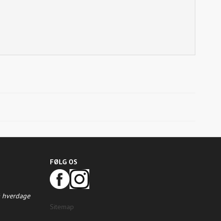
FØLG OS
å hverdage
Sitemap