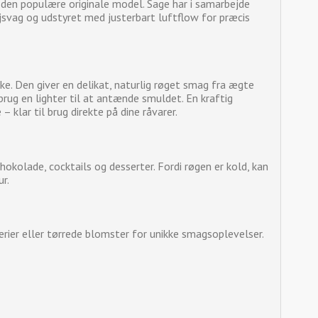
 den populære originale model. Sage har i samarbejde
jsvag og udstyret med justerbart luftflow for præcis
e. Den giver en delikat, naturlig røget smag fra ægte
rug en lighter til at antænde smuldet. En kraftig
klar til brug direkte på dine råvarer.
 chokolade, cocktails og desserter. Fordi røgen er kold, kan
ur.
ier eller tørrede blomster for unikke smagsoplevelser.