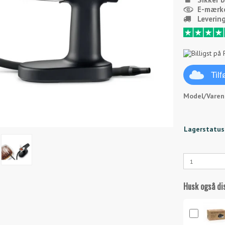
E-mærk
Leverin
Til
Model/Varenr
Lagerstatus
Husk også di