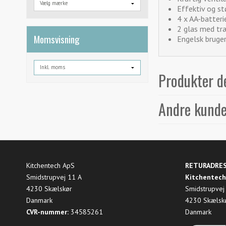
Effektiv og s
4 x AA-batteri
2 glas med t
Momsvisning
Engelsk bruge
Produkter de
Andre kunde
Kitchentech ApS
RETURADRE
Smidstrupvej 11 A
Kitchentech
4230 Skælskør
Smidstrupvej
Danmark
4230 Skælsk
CVR-nummer:
34585261
Danmark