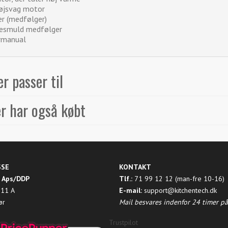
tøjsvag motor
er (medfølger)
ræsmuld medfølger
rmanual
r passer til
r har også købt
SSE
KONTAKT
 Aps/DDP
Tlf.:
71 99 12 12 (man-fre 10-16)
 11 A
E-mail:
support@kitchentech.dk
ør
Mail besvares indenfor 24 timer p
Trustpilot