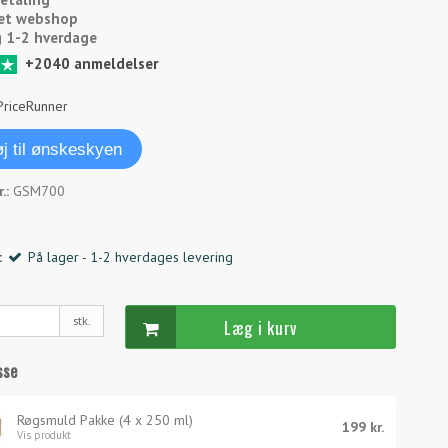
et webshop
g 1-2 hverdage
+2040 anmeldelser
føj til ønskeskyen
.:
GSM700
:
På lager - 1-2 hverdages levering
stk.
Læg i kurv
sse
Røgsmuld Pakke (4 x 250 ml)
199 kr.
Vis produkt