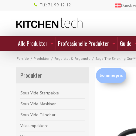
Tlf.: 71 99 12 12
Dansk 
Alle Produkter
Professionelle Produkter
Guide
Forside
/
Produkter
/
Røgpistol & Røgsmuld
/
Sage The Smoking Gun® P
Produkter
Sommerpris
Sous Vide Startpakke
Sous Vide Maskiner
Sous Vide Tilbehør
Vakuumpakkere