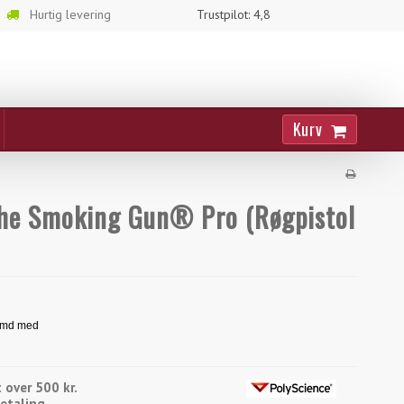
Hurtig levering
Trustpilot: 4,8
Kurv
he Smoking Gun® Pro (Røgpistol
 over 500 kr.
betaling