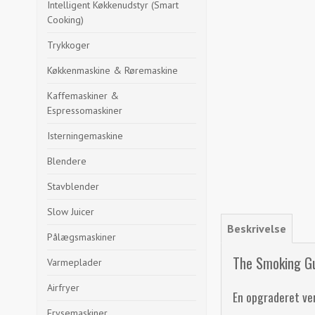
Intelligent Køkkenudstyr (Smart
Cooking)
Trykkoger
Køkkenmaskine & Røremaskine
Kaffemaskiner &
Espressomaskiner
Isterningemaskine
Blendere
Stavblender
Slow Juicer
Beskrivelse
Pålægsmaskiner
The Smoking Gu
Varmeplader
Airfryer
En opgraderet ve
Frysemaskiner