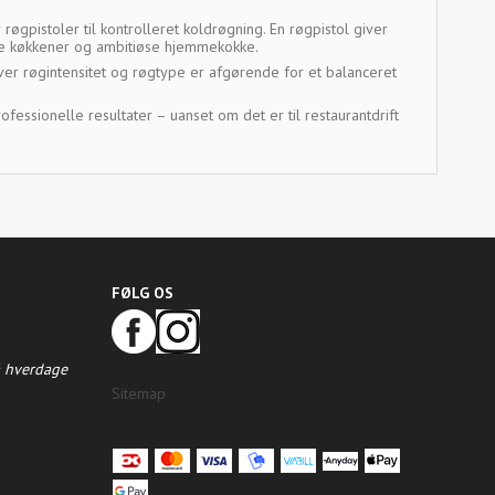
gpistoler til kontrolleret koldrøgning. En røgpistol giver
lle køkkener og ambitiøse hjemmekokke.
 over røgintensitet og røgtype er afgørende for et balanceret
essionelle resultater – uanset om det er til restaurantdrift
FØLG OS
å hverdage
Sitemap