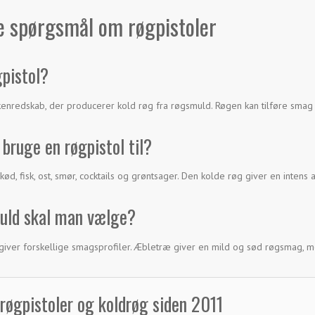
de spørgsmål om røgpistoler
gpistol?
kkenredskab, der producerer kold røg fra røgsmuld. Røgen kan tilføre smag
bruge en røgpistol til?
 kød, fisk, ost, smør, cocktails og grøntsager. Den kolde røg giver en inten
uld skal man vælge?
 giver forskellige smagsprofiler. Æbletræ giver en mild og sød røgsmag, 
i røgpistoler og koldrøg siden 2011