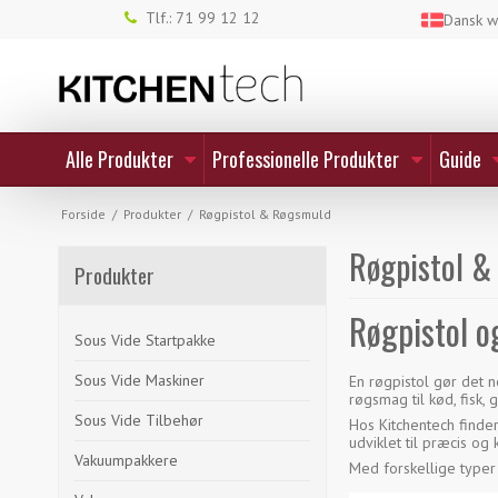
Tlf.: 71 99 12 12
Dansk 
Alle Produkter
Professionelle Produkter
Guide
Forside
/
Produkter
/
Røgpistol & Røgsmuld
Røgpistol &
Produkter
Røgpistol o
Sous Vide Startpakke
Sous Vide Maskiner
En røgpistol gør det 
røgsmag til kød, fisk,
Sous Vide Tilbehør
Hos Kitchentech finde
udviklet til præcis o
Vakuumpakkere
Med forskellige type