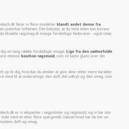
hentech.dk fører vi flere modeller
blandt andet denne fra
en justerbar luftstrøm. Det betyder, at du hele tiden kan bevare
u tilsætte røgsmag til mange forskellige fødevarer - også smør,
e dig en lang række forskellige smage.
Lige fra den sødmefulde
mere intense
bourbon røgsmuld
, som vil kaste glans over din
 op til dig, hvordan du ønsker at give dine retter mere karakter.
være med til at understrege den duft, det udtryk og den smag, som
ntech.dk er vi eksperter i røgpistoler og røgsmuld, og vi har stor
 inde med et eller flere spørgsmål. Uanset hvad har du her en
 madens duft og smag.