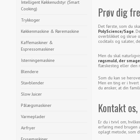
Intelligent Køkkenudstyr (Smart
Prøv dig fr
Cooking)
Trykkoger
Det første, som du ska
Køkkenmaskine & Røremaskine
PolyScience/Sage
. D
overblikket og skrue 
cocktails og salater, 
Kaffemaskiner &
Espressomaskiner
Men du skal naturligv
Isterningemaskine
røgsmuld, der smage
flæskesteg eller den 
Blendere
Som du kan se herover
Stavblender
Men en ting er i hvert
du ønsker, at din fami
Slow Juicer
Kontakt os,
Pålægsmaskiner
Varmeplader
Er du i tvivl om, hvil
erfaring med brugen a
Airfryer
oplagt metode, som d
Frysemaskiner