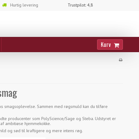
Hurtig levering
Trustpilot: 4,8
Kurv
 smag
pleks smagsoplevelse. Sammen med røgsmuld kan du tilføre
rkendte producenter som PolyScience/Sage og Steba. Udstyret er
g af ambitiøse hjemmekokke.
ld og sød til kraftigere og mere intens røg.