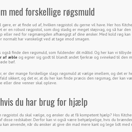
em med forskellige røgsmuld
l gøre, er at finde ud af, hvilken røgpistol du gerne vil have. Her hos Kitc
et er en robust røgpistol, som dog stadig er meget støjsvag, og så har den 
op eller ned for røgmængden afhængigt af dine ønsker. Med kold røg kan d
der normalt har vanskeligt ved at tage imod smagen.
is også finde den røgsmuld, som fuldender dit måltid. Og her kan vi tilbyd
r af æble
og egner sig godt til blandt andet fjerkræ og svinekød til den 
røde bøf.
, er der mange forskellige slags røgsmuld at vælge imellem, og det er helt
 fald sikkert, og det er, at du her kan finde præcis den røgsmag, der kan 
lie eller dine venner skal opleve.
 hvis du har brug for hjælp
ken røgpistol du skal vælge, og ønsker du at få kompetent hjælp? Hos Kitche
f disse redskaber. Derfor kan vi også være behjælpelige, hvis du brænder
u kan anvende, når du ønsker at give din mad mere kant og lege lidt med