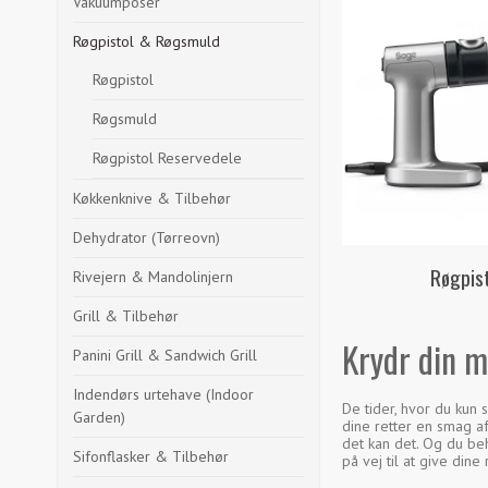
Vakuumposer
Røgpistol & Røgsmuld
Røgpistol
Røgsmuld
Røgpistol Reservedele
Køkkenknive & Tilbehør
Dehydrator (Tørreovn)
Røgpis
Rivejern & Mandolinjern
Grill & Tilbehør
Krydr din 
Panini Grill & Sandwich Grill
Indendørs urtehave (Indoor
De tider, hvor du kun 
Garden)
dine retter en smag af
det kan det. Og du be
Sifonflasker & Tilbehør
på vej til at give dine