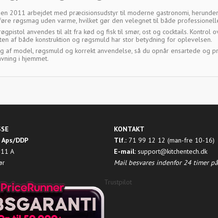
den 2011 arbejdet med præcisionsudstyr til moderne gastronomi, herunder rø
ilføre røgsmag uden varme, hvilket gør den velegnet til både professione
gpistol anvendes til alt fra kød og fisk til smør, ost og cocktails. Kontrol
teten af både konstruktion og røgsmuld har stor betydning for oplevelsen.
g af model, røgsmuld og korrekt anvendelse, så du opnår ensartede og prof
avning i hjemmet.
SSE
KONTAKT
 Aps/DDP
Tlf.:
71 99 12 12 (man-fre 10-16)
 11 A
E-mail:
support@kitchentech.dk
ør
Mail besvares indenfor 24 timer p
Trustpilot