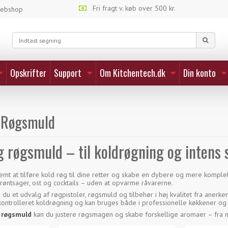
Fri fragt v. køb over 500 kr.
webshop
Opskrifter
Support
Om Kitchentech.dk
Din konto
 Røgsmuld
g røgsmuld – til koldrøgning og intens
nemt at tilføre kold røg til dine retter og skabe en dybere og mere kom
 grøntsager, ost og cocktails – uden at opvarme råvarerne.
r du et udvalg af røgpistoler, røgsmuld og tilbehør i høj kvalitet fra ane
g kontrolleret koldrøgning og kan bruges både i professionelle køkkener o
r
røgsmuld
kan du justere røgsmagen og skabe forskellige aromaer – fra mi