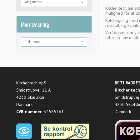
Kitchentech har si
mulighed for at t
Koldrøgning med rø
Momsvisning
resultat, og kvali
Vi rådgiver om val
eller kreativ madl
Kitchentech ApS
RETURADRE
Smidstrupvej 11 A
Kitchentech
4230 Skælskør
Smidstrupvej
Danmark
4230 Skælsk
CVR-nummer:
34585261
Danmark