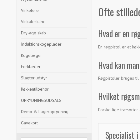
Ofte stille
Vinkølere
Vinkøleskabe
Hvad er en rø
Dry-age skab
Induktionskogeplader
En røgpistol er et kø
Kogebøger
Hvad kan man 
Forklæder
Slagteriudstyr
Røgpistoler bruges til
Køkkentilbehør
Hvilket røgsm
OPRYDNINGSUDSALG
Forskellige træsorter
Demo & Lageroprydning
Gavekort
Specialist 