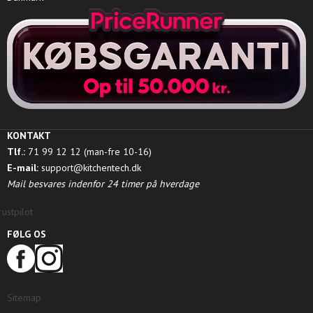
KONTAKT
Tlf.:
71 99 12 12 (man-fre 10-16)
E-mail:
support@kitchentech.dk
Mail besvares indenfor 24 timer på hverdage
rustpilot
FØLG OS
Sitemap