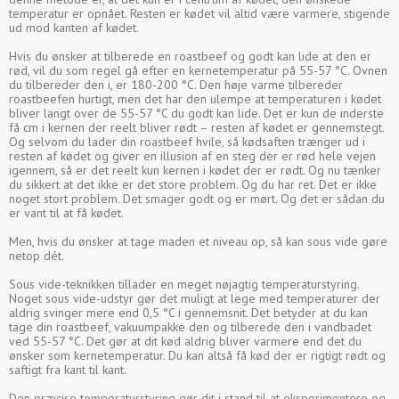
temperatur er opnået. Resten er kødet vil altid være varmere, stigende
ud mod kanten af kødet.
Hvis du ønsker at tilberede en roastbeef og godt kan lide at den er
rød, vil du som regel gå efter en kernetemperatur på 55-57 °C. Ovnen
du tilbereder den i, er 180-200 °C. Den høje varme tilbereder
roastbeefen hurtigt, men det har den ulempe at temperaturen i kødet
bliver langt over de 55-57 °C du godt kan lide. Det er kun de inderste
få cm i kernen der reelt bliver rødt – resten af kødet er gennemstegt.
Og selvom du lader din roastbeef hvile, så kødsaften trænger ud i
resten af kødet og giver en illusion af en steg der er rød hele vejen
igennem, så er det reelt kun kernen i kødet der er rødt. Og nu tænker
du sikkert at det ikke er det store problem. Og du har ret. Det er ikke
noget stort problem. Det smager godt og er mørt. Og det er sådan du
er vant til at få kødet.
Men, hvis du ønsker at tage maden et niveau op, så kan sous vide gøre
netop dét.
Sous vide-teknikken tillader en meget nøjagtig temperaturstyring.
Noget sous vide-udstyr gør det muligt at lege med temperaturer der
aldrig svinger mere end 0,5 °C i gennemsnit. Det betyder at du kan
tage din roastbeef, vakuumpakke den og tilberede den i vandbadet
ved 55-57 °C. Det gør at dit kød aldrig bliver varmere end det du
ønsker som kernetemperatur. Du kan altså få kød der er rigtigt rødt og
saftigt fra kant til kant.
Den præcise temperaturstyring gør dit i stand til at eksperimentere og