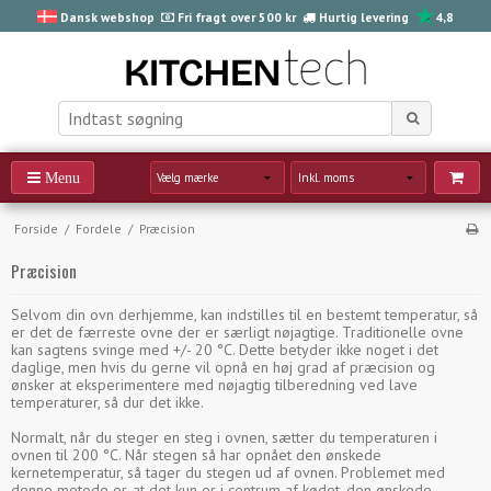
Dansk webshop
Fri fragt over 500 kr
Hurtig levering
4,8
Forside
/
Fordele
/
Præcision
Præcision
Selvom din ovn derhjemme, kan indstilles til en bestemt temperatur, så
er det de færreste ovne der er særligt nøjagtige. Traditionelle ovne
kan sagtens svinge med +/- 20 °C. Dette betyder ikke noget i det
daglige, men hvis du gerne vil opnå en høj grad af præcision og
ønsker at eksperimentere med nøjagtig tilberedning ved lave
temperaturer, så dur det ikke.
Normalt, når du steger en steg i ovnen, sætter du temperaturen i
ovnen til 200 °C. Når stegen så har opnået den ønskede
kernetemperatur, så tager du stegen ud af ovnen. Problemet med
denne metode er, at det kun er i centrum af kødet, den ønskede