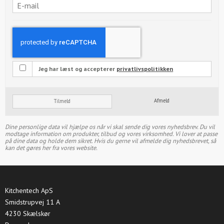
Jeg har læst og accepterer
privatlivspolitikken
Afmeld
Tilmeld
Dine personlige data vil hjælpe os når vi skal sende dig vores nyhedsbrev. Du vil
modtage information om produkter, tilbud og vores virksomhed. Vi lover at passe
på dine data og holde dem sikret. Hvis du gerne vil afmelde dig nyhedsbrevet, så
kan det gøres her fra vores website.
Kitchentech ApS
Smidstrupvej 11 A
4230 Skælskør