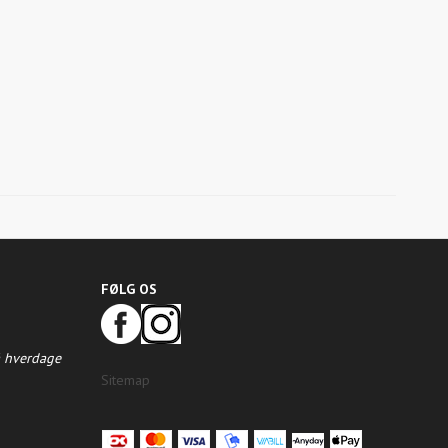
FØLG OS
å hverdage
Sitemap