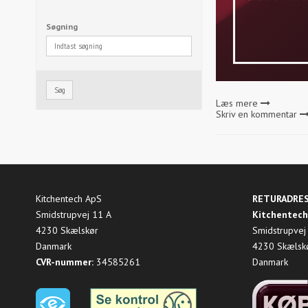
Søgning
Søg
Læs mere
Skriv en kommentar
Kitchentech ApS
RETURADRE
Smidstrupvej 11 A
Kitchentech
4230 Skælskør
Smidstrupvej
Danmark
4230 Skælsk
CVR-nummer:
34585261
Danmark