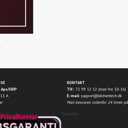
SSE
KONTAKT
 Aps/DDP
Tlf.:
71 99 12 12 (man-fre 10-16)
 11 A
E-mail:
support@kitchentech.dk
ør
Mail besvares indenfor 24 timer p
Trustpilot